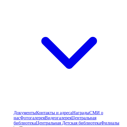
Документы
Контакты и адреса
Награды
СМИ о
нас
Фотогалерея
Видеогалерея
Центральная
библиотека
Центральная Детская библиотека
Филиалы