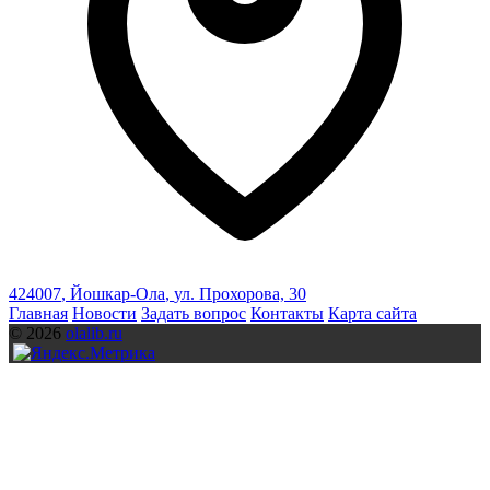
424007
,
Йошкар-Ола
,
ул. Прохорова, 30
Главная
Новости
Задать вопрос
Контакты
Карта сайта
© 2026
olalib.ru