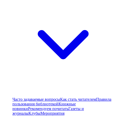
Часто задаваемые вопросы
Как стать читателем
Правила
пользования библиотекой
Книжные
новинки
Рекомендуем почитать
Газеты и
журналы
Клубы
Мероприятия