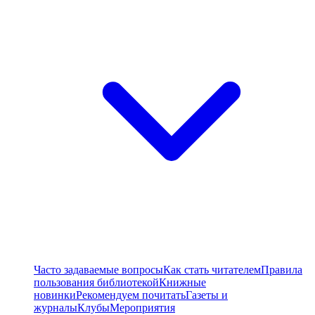
Часто задаваемые вопросы
Как стать читателем
Правила
пользования библиотекой
Книжные
новинки
Рекомендуем почитать
Газеты и
журналы
Клубы
Мероприятия