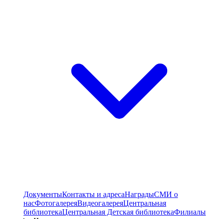
Документы
Контакты и адреса
Награды
СМИ о
нас
Фотогалерея
Видеогалерея
Центральная
библиотека
Центральная Детская библиотека
Филиалы