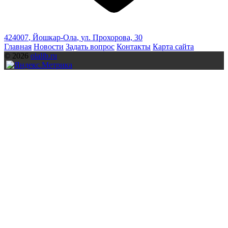
424007
,
Йошкар-Ола
,
ул. Прохорова, 30
Главная
Новости
Задать вопрос
Контакты
Карта сайта
© 2026
olalib.ru