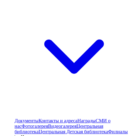
Документы
Контакты и адреса
Награды
СМИ о
нас
Фотогалерея
Видеогалерея
Центральная
библиотека
Центральная Детская библиотека
Филиалы