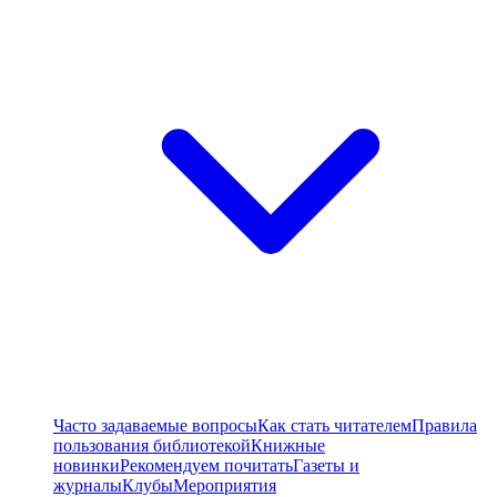
Часто задаваемые вопросы
Как стать читателем
Правила
пользования библиотекой
Книжные
новинки
Рекомендуем почитать
Газеты и
журналы
Клубы
Мероприятия