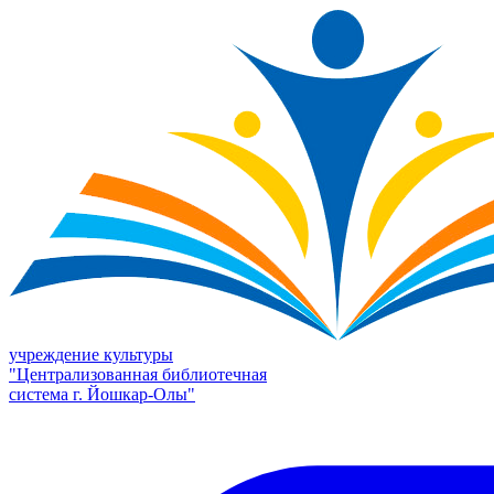
учреждение культуры
"Централизованная библиотечная
система г. Йошкар-Олы"