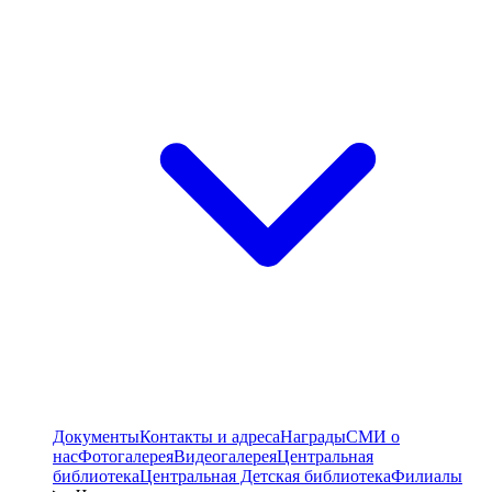
Документы
Контакты и адреса
Награды
СМИ о
нас
Фотогалерея
Видеогалерея
Центральная
библиотека
Центральная Детская библиотека
Филиалы