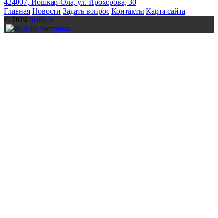
424007
,
Йошкар-Ола
,
ул. Прохорова, 30
Главная
Новости
Задать вопрос
Контакты
Карта сайта
© 2026
olalib.ru