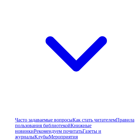
Часто задаваемые вопросы
Как стать читателем
Правила
пользования библиотекой
Книжные
новинки
Рекомендуем почитать
Газеты и
журналы
Клубы
Мероприятия