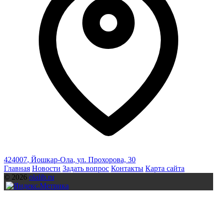
424007
,
Йошкар-Ола
,
ул. Прохорова, 30
Главная
Новости
Задать вопрос
Контакты
Карта сайта
© 2026
olalib.ru