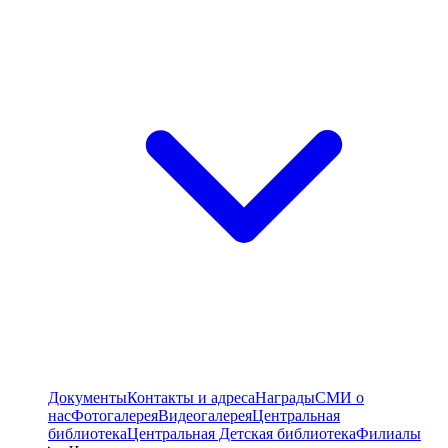
Документы
Контакты и адреса
Награды
СМИ о
нас
Фотогалерея
Видеогалерея
Центральная
библиотека
Центральная Детская библиотека
Филиалы