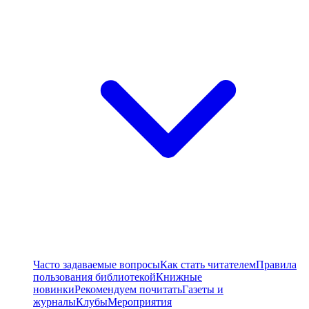
Часто задаваемые вопросы
Как стать читателем
Правила
пользования библиотекой
Книжные
новинки
Рекомендуем почитать
Газеты и
журналы
Клубы
Мероприятия