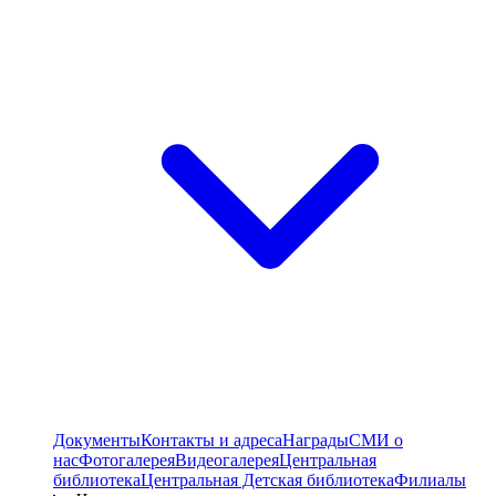
Документы
Контакты и адреса
Награды
СМИ о
нас
Фотогалерея
Видеогалерея
Центральная
библиотека
Центральная Детская библиотека
Филиалы