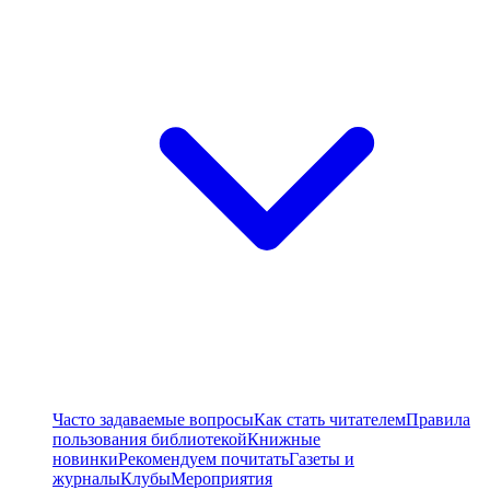
Часто задаваемые вопросы
Как стать читателем
Правила
пользования библиотекой
Книжные
новинки
Рекомендуем почитать
Газеты и
журналы
Клубы
Мероприятия