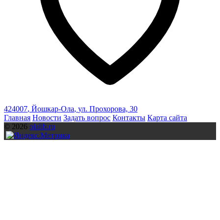
424007
,
Йошкар-Ола
,
ул. Прохорова, 30
Главная
Новости
Задать вопрос
Контакты
Карта сайта
© 2026
olalib.ru