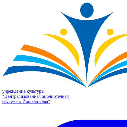
учреждение культуры
"Централизованная библиотечная
система г. Йошкар-Олы"