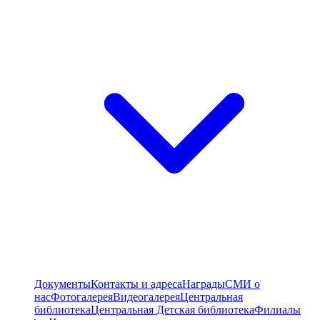
Документы
Контакты и адреса
Награды
СМИ о
нас
Фотогалерея
Видеогалерея
Центральная
библиотека
Центральная Детская библиотека
Филиалы