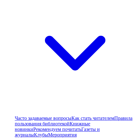
Часто задаваемые вопросы
Как стать читателем
Правила
пользования библиотекой
Книжные
новинки
Рекомендуем почитать
Газеты и
журналы
Клубы
Мероприятия