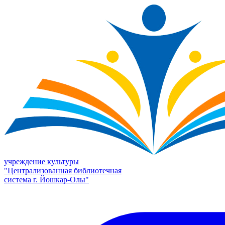
учреждение культуры
"Централизованная библиотечная
система г. Йошкар-Олы"