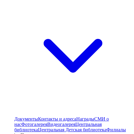
Документы
Контакты и адреса
Награды
СМИ о
нас
Фотогалерея
Видеогалерея
Центральная
библиотека
Центральная Детская библиотека
Филиалы