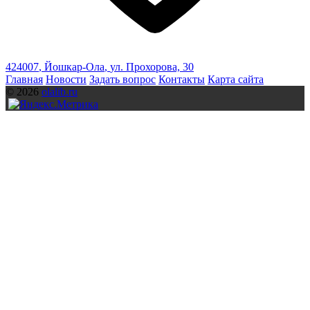
424007
,
Йошкар-Ола
,
ул. Прохорова, 30
Главная
Новости
Задать вопрос
Контакты
Карта сайта
© 2026
olalib.ru