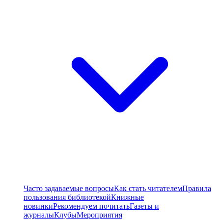
Часто задаваемые вопросы
Как стать читателем
Правила
пользования библиотекой
Книжные
новинки
Рекомендуем почитать
Газеты и
журналы
Клубы
Мероприятия