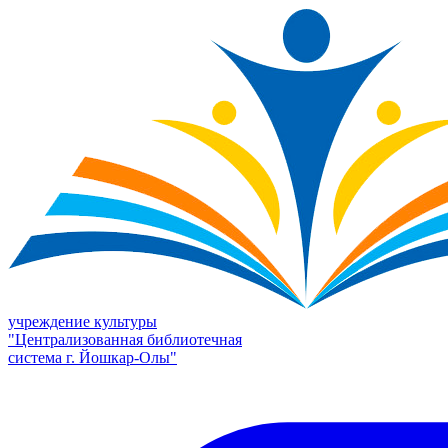
учреждение культуры
"Централизованная библиотечная
система г. Йошкар-Олы"