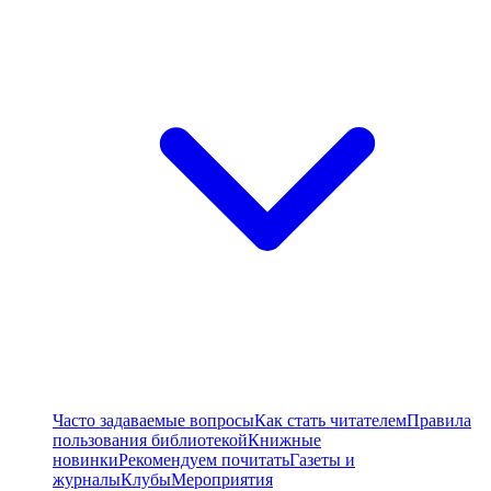
Часто задаваемые вопросы
Как стать читателем
Правила
пользования библиотекой
Книжные
новинки
Рекомендуем почитать
Газеты и
журналы
Клубы
Мероприятия