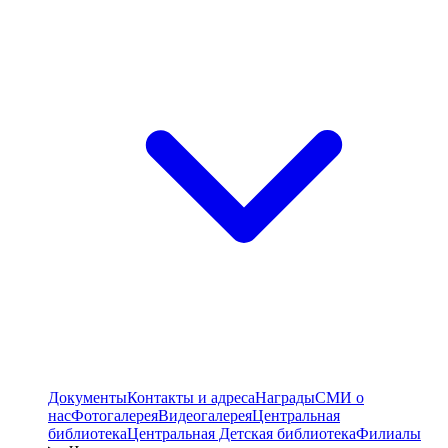
Документы
Контакты и адреса
Награды
СМИ о
нас
Фотогалерея
Видеогалерея
Центральная
библиотека
Центральная Детская библиотека
Филиалы