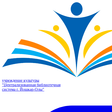
учреждение культуры
"Централизованная библиотечная
система г. Йошкар-Олы"