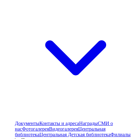
Документы
Контакты и адреса
Награды
СМИ о
нас
Фотогалерея
Видеогалерея
Центральная
библиотека
Центральная Детская библиотека
Филиалы