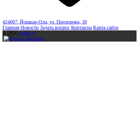
424007
,
Йошкар-Ола
,
ул. Прохорова, 30
Главная
Новости
Задать вопрос
Контакты
Карта сайта
© 2026
olalib.ru