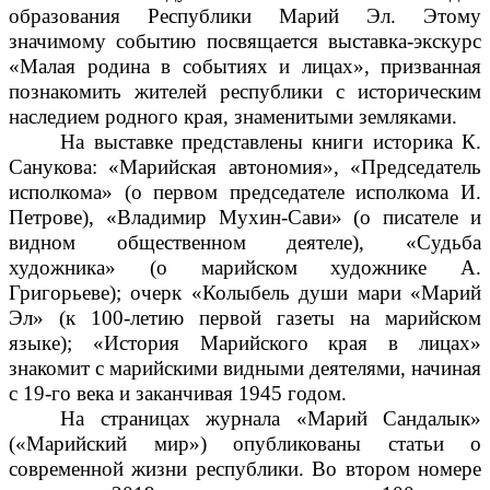
образования Республики Марий Эл. Этому
значимому событию посвящается выставка-экскурс
«Малая родина в событиях и лицах», призванная
познакомить жителей республики с историческим
наследием родного края, знаменитыми земляками.
На выставке представлены книги историка К.
Санукова: «Марийская автономия», «Председатель
исполкома» (о первом председателе исполкома И.
Петрове), «Владимир Мухин-Сави» (о писателе и
видном общественном деятеле), «Судьба
художника» (о марийском художнике А.
Григорьеве); очерк «Колыбель души мари «Марий
Эл» (к 100-летию первой газеты на марийском
языке); «История Марийского края в лицах»
знакомит с марийскими видными деятелями, начиная
с 19-го века и заканчивая 1945 годом.
На страницах журнала «Марий Сандалык»
(«Марийский мир») опубликованы статьи о
современной жизни республики. Во втором номере