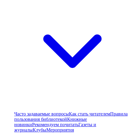
Часто задаваемые вопросы
Как стать читателем
Правила
пользования библиотекой
Книжные
новинки
Рекомендуем почитать
Газеты и
журналы
Клубы
Мероприятия