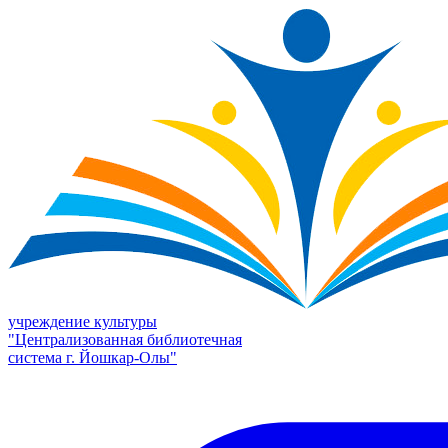
учреждение культуры
"Централизованная библиотечная
система г. Йошкар-Олы"