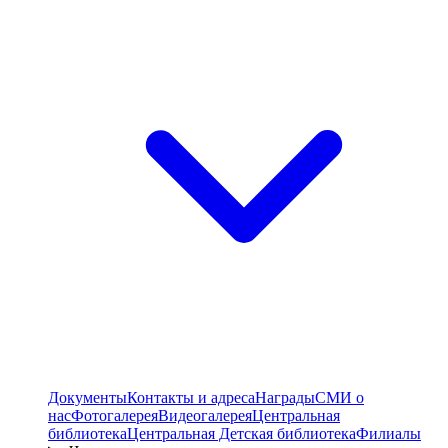
Документы
Контакты и адреса
Награды
СМИ о
нас
Фотогалерея
Видеогалерея
Центральная
библиотека
Центральная Детская библиотека
Филиалы