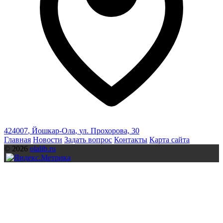
424007
,
Йошкар-Ола
,
ул. Прохорова, 30
Главная
Новости
Задать вопрос
Контакты
Карта сайта
© 2026
olalib.ru