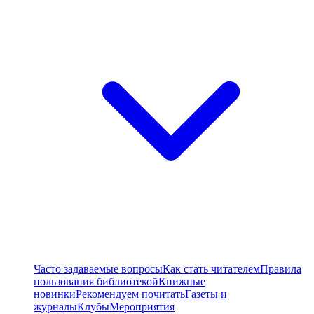
Часто задаваемые вопросы
Как стать читателем
Правила
пользования библиотекой
Книжные
новинки
Рекомендуем почитать
Газеты и
журналы
Клубы
Мероприятия