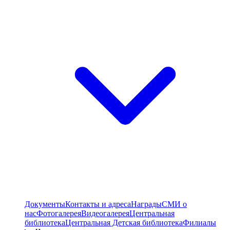
Документы
Контакты и адреса
Награды
СМИ о
нас
Фотогалерея
Видеогалерея
Центральная
библиотека
Центральная Детская библиотека
Филиалы