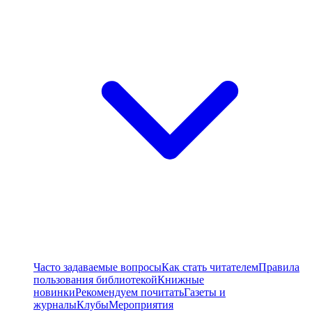
Часто задаваемые вопросы
Как стать читателем
Правила
пользования библиотекой
Книжные
новинки
Рекомендуем почитать
Газеты и
журналы
Клубы
Мероприятия