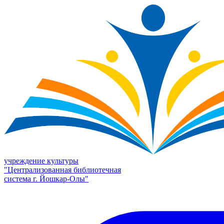
учреждение культуры
"Централизованная библиотечная
система г. Йошкар-Олы"