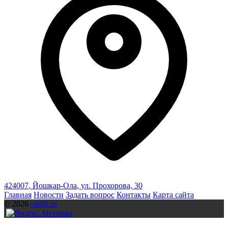
424007
,
Йошкар-Ола
,
ул. Прохорова, 30
Главная
Новости
Задать вопрос
Контакты
Карта сайта
© 2026
olalib.ru