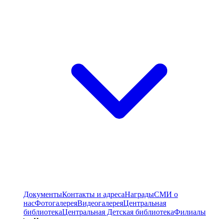
Документы
Контакты и адреса
Награды
СМИ о
нас
Фотогалерея
Видеогалерея
Центральная
библиотека
Центральная Детская библиотека
Филиалы