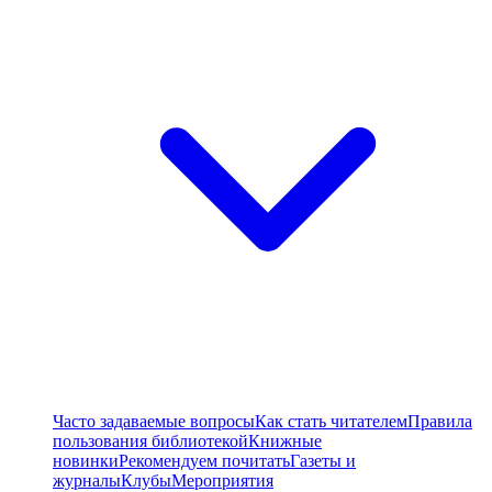
Часто задаваемые вопросы
Как стать читателем
Правила
пользования библиотекой
Книжные
новинки
Рекомендуем почитать
Газеты и
журналы
Клубы
Мероприятия