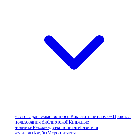
Часто задаваемые вопросы
Как стать читателем
Правила
пользования библиотекой
Книжные
новинки
Рекомендуем почитать
Газеты и
журналы
Клубы
Мероприятия