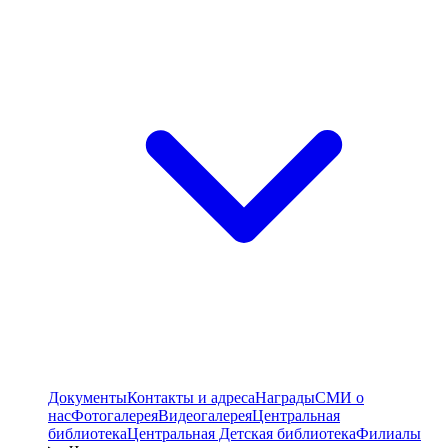
Документы
Контакты и адреса
Награды
СМИ о
нас
Фотогалерея
Видеогалерея
Центральная
библиотека
Центральная Детская библиотека
Филиалы