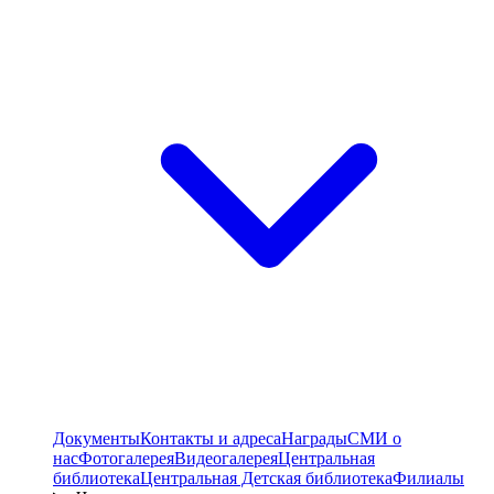
Документы
Контакты и адреса
Награды
СМИ о
нас
Фотогалерея
Видеогалерея
Центральная
библиотека
Центральная Детская библиотека
Филиалы