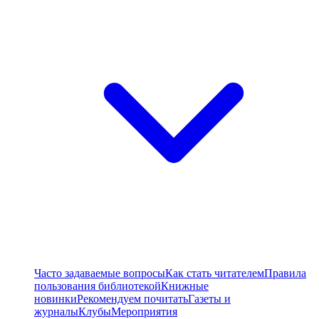
Часто задаваемые вопросы
Как стать читателем
Правила
пользования библиотекой
Книжные
новинки
Рекомендуем почитать
Газеты и
журналы
Клубы
Мероприятия