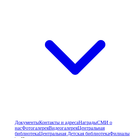
Документы
Контакты и адреса
Награды
СМИ о
нас
Фотогалерея
Видеогалерея
Центральная
библиотека
Центральная Детская библиотека
Филиалы