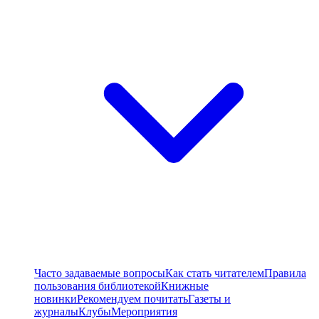
Часто задаваемые вопросы
Как стать читателем
Правила
пользования библиотекой
Книжные
новинки
Рекомендуем почитать
Газеты и
журналы
Клубы
Мероприятия