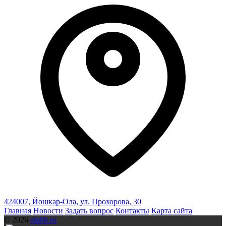
424007
,
Йошкар-Ола
,
ул. Прохорова, 30
Главная
Новости
Задать вопрос
Контакты
Карта сайта
© 2026
olalib.ru