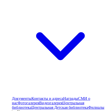
Документы
Контакты и адреса
Награды
СМИ о
нас
Фотогалерея
Видеогалерея
Центральная
библиотека
Центральная Детская библиотека
Филиалы