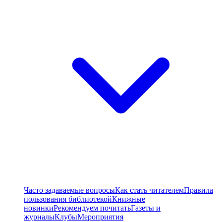
Часто задаваемые вопросы
Как стать читателем
Правила
пользования библиотекой
Книжные
новинки
Рекомендуем почитать
Газеты и
журналы
Клубы
Мероприятия