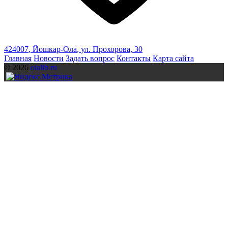
424007
,
Йошкар-Ола
,
ул. Прохорова, 30
Главная
Новости
Задать вопрос
Контакты
Карта сайта
© 2026
olalib.ru