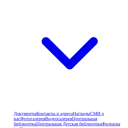
Документы
Контакты и адреса
Награды
СМИ о
нас
Фотогалерея
Видеогалерея
Центральная
библиотека
Центральная Детская библиотека
Филиалы