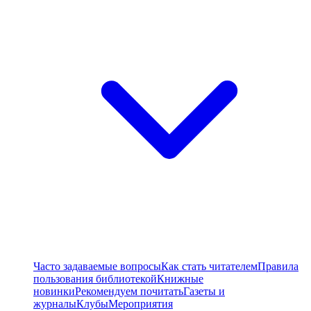
Часто задаваемые вопросы
Как стать читателем
Правила
пользования библиотекой
Книжные
новинки
Рекомендуем почитать
Газеты и
журналы
Клубы
Мероприятия