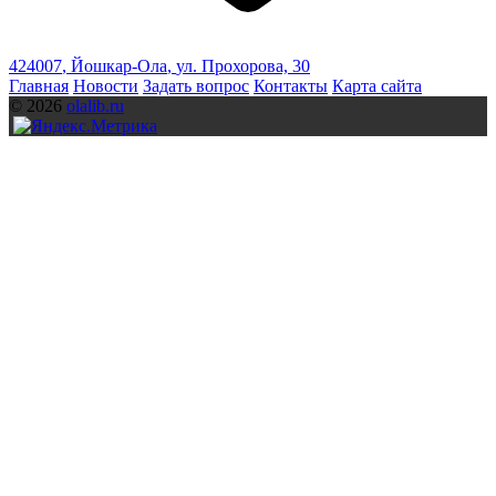
424007
,
Йошкар-Ола
,
ул. Прохорова, 30
Главная
Новости
Задать вопрос
Контакты
Карта сайта
© 2026
olalib.ru