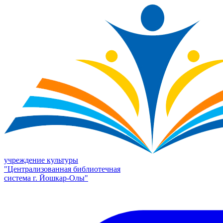
учреждение культуры
"Централизованная библиотечная
система г. Йошкар-Олы"