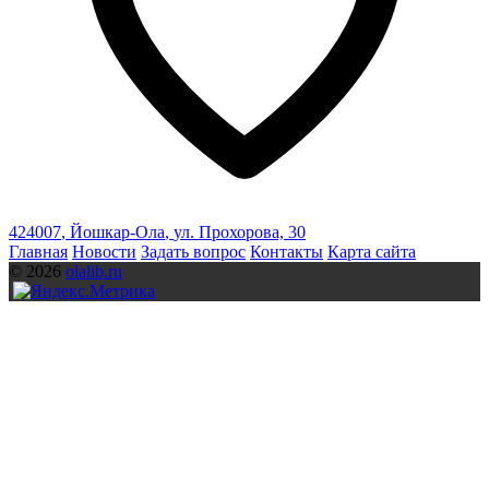
424007
,
Йошкар-Ола
,
ул. Прохорова, 30
Главная
Новости
Задать вопрос
Контакты
Карта сайта
© 2026
olalib.ru