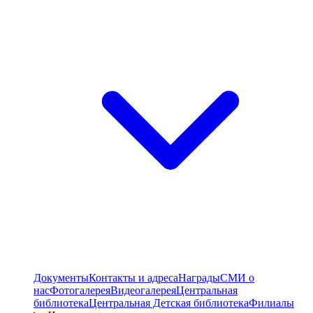
Документы
Контакты и адреса
Награды
СМИ о
нас
Фотогалерея
Видеогалерея
Центральная
библиотека
Центральная Детская библиотека
Филиалы