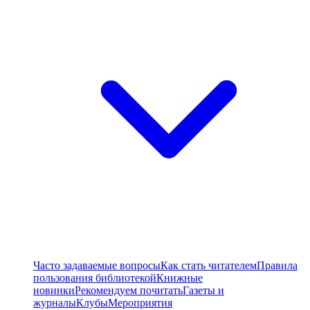
Часто задаваемые вопросы
Как стать читателем
Правила
пользования библиотекой
Книжные
новинки
Рекомендуем почитать
Газеты и
журналы
Клубы
Мероприятия