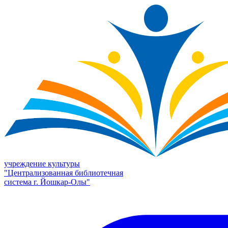
учреждение культуры
"Централизованная библиотечная
система г. Йошкар-Олы"