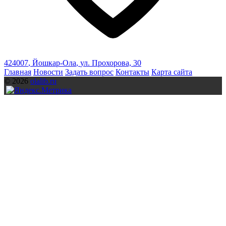
424007
,
Йошкар-Ола
,
ул. Прохорова, 30
Главная
Новости
Задать вопрос
Контакты
Карта сайта
© 2026
olalib.ru