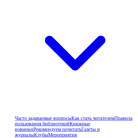
Часто задаваемые вопросы
Как стать читателем
Правила
пользования библиотекой
Книжные
новинки
Рекомендуем почитать
Газеты и
журналы
Клубы
Мероприятия