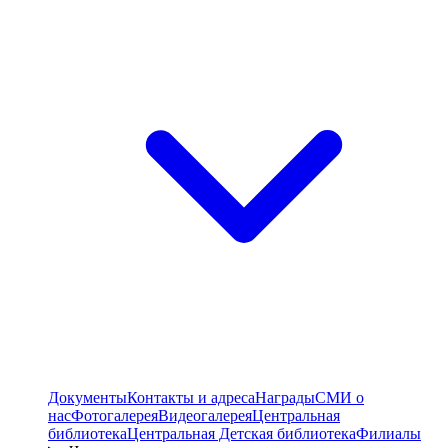
Документы
Контакты и адреса
Награды
СМИ о
нас
Фотогалерея
Видеогалерея
Центральная
библиотека
Центральная Детская библиотека
Филиалы