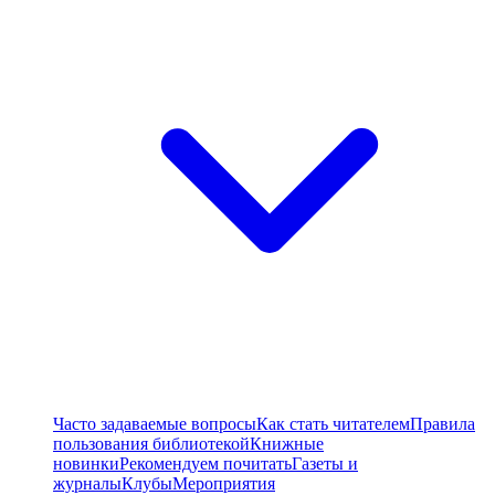
Часто задаваемые вопросы
Как стать читателем
Правила
пользования библиотекой
Книжные
новинки
Рекомендуем почитать
Газеты и
журналы
Клубы
Мероприятия