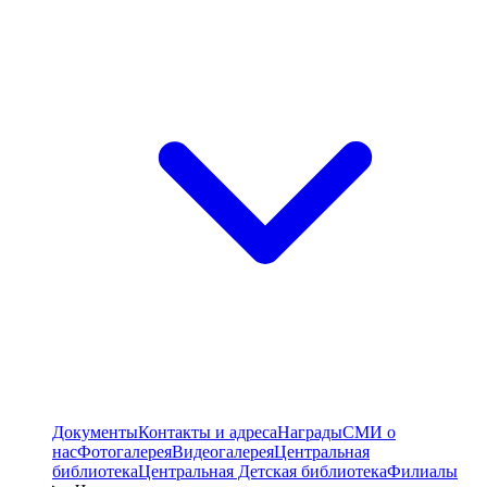
Документы
Контакты и адреса
Награды
СМИ о
нас
Фотогалерея
Видеогалерея
Центральная
библиотека
Центральная Детская библиотека
Филиалы