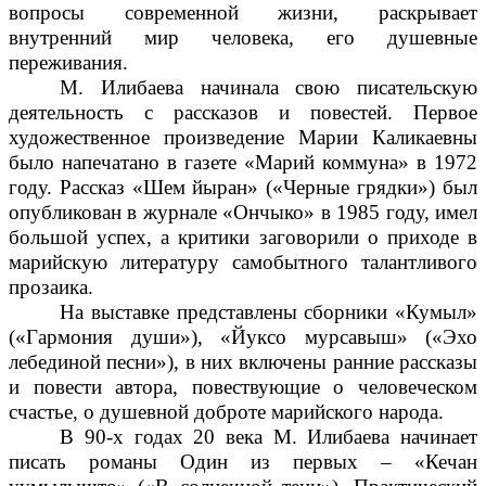
вопросы современной жизни, раскрывает
внутренний мир человека, его душевные
переживания.
М. Илибаева начинала свою писательскую
деятельность с рассказов и повестей. Первое
художественное произведение Марии Каликаевны
было напечатано в газете «Марий коммуна» в 1972
году. Рассказ «Шем йыран» («Черные грядки») был
опубликован в журнале «Ончыко» в 1985 году, имел
большой успех, а критики заговорили о приходе в
марийскую литературу самобытного талантливого
прозаика.
На выставке представлены сборники «Кумыл»
(«Гармония души»), «Йуксо мурсавыш» («Эхо
лебединой песни»), в них включены ранние рассказы
и повести автора, повествующие о человеческом
счастье, о душевной доброте марийского народа.
В 90-х годах 20 века М. Илибаева начинает
писать романы Один из первых – «Кечан