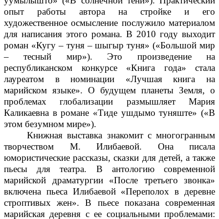
уумылышто» («В солнечной тени»). Практический
опыт работы автора на стройке и его
художественное осмысление послужило материалом
для написания этого романа. В 2010 году выходит
роман «Кугу – туня – шыгыр туня» («Большой мир
– тесный мир»). Это произведение на
республиканском конкурсе «Книга года» стала
лауреатом в номинации «Лучшая книга на
марийском языке». О будущем планеты Земля, о
проблемах глобализации размышляет Мария
Каликаевна в романе «Тиде ушдымо туняште» («В
этом безумном мире»).
Книжная выставка знакомит с многогранным
творчеством М. Илибаевой. Она писала
юмористические рассказы, сказки для детей, а также
пьесы для театра. В антологию современной
марийской драматургии «После третьего звонка»
включена пьеса Илибаевой «Переполох в деревне
строптивых жен». В пьесе показана современная
марийская деревня с ее социальными проблемами: