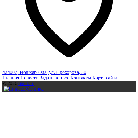
424007
,
Йошкар-Ола
,
ул. Прохорова, 30
Главная
Новости
Задать вопрос
Контакты
Карта сайта
© 2026
olalib.ru