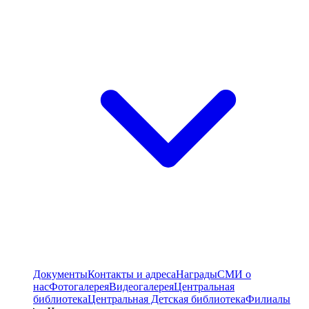
Документы
Контакты и адреса
Награды
СМИ о
нас
Фотогалерея
Видеогалерея
Центральная
библиотека
Центральная Детская библиотека
Филиалы