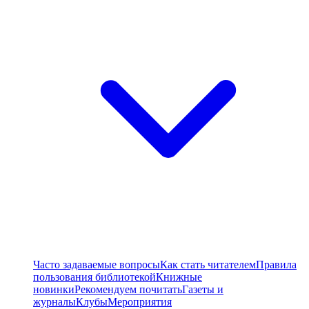
Часто задаваемые вопросы
Как стать читателем
Правила
пользования библиотекой
Книжные
новинки
Рекомендуем почитать
Газеты и
журналы
Клубы
Мероприятия