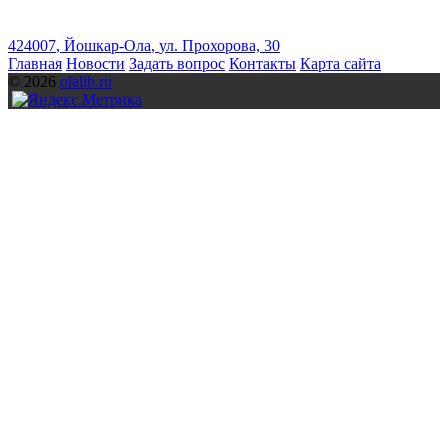
424007
,
Йошкар-Ола
,
ул. Прохорова, 30
Главная
Новости
Задать вопрос
Контакты
Карта сайта
© 2026
olalib.ru