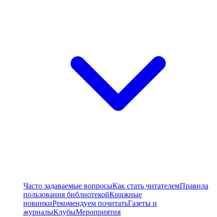
Часто задаваемые вопросы
Как стать читателем
Правила
пользования библиотекой
Книжные
новинки
Рекомендуем почитать
Газеты и
журналы
Клубы
Мероприятия