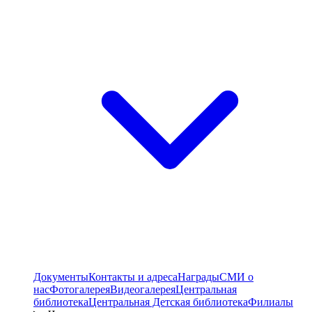
Документы
Контакты и адреса
Награды
СМИ о
нас
Фотогалерея
Видеогалерея
Центральная
библиотека
Центральная Детская библиотека
Филиалы