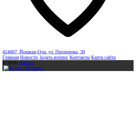
424007
,
Йошкар-Ола
,
ул. Прохорова, 30
Главная
Новости
Задать вопрос
Контакты
Карта сайта
© 2026
olalib.ru