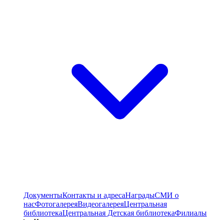
Документы
Контакты и адреса
Награды
СМИ о
нас
Фотогалерея
Видеогалерея
Центральная
библиотека
Центральная Детская библиотека
Филиалы