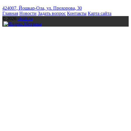
424007
,
Йошкар-Ола
,
ул. Прохорова, 30
Главная
Новости
Задать вопрос
Контакты
Карта сайта
© 2026
olalib.ru