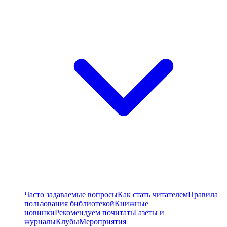
Часто задаваемые вопросы
Как стать читателем
Правила
пользования библиотекой
Книжные
новинки
Рекомендуем почитать
Газеты и
журналы
Клубы
Мероприятия