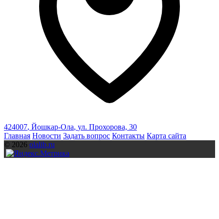
424007
,
Йошкар-Ола
,
ул. Прохорова, 30
Главная
Новости
Задать вопрос
Контакты
Карта сайта
© 2026
olalib.ru