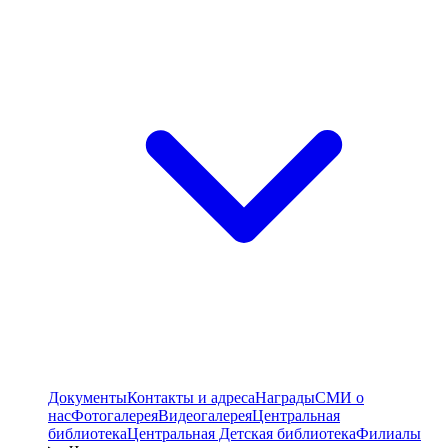
Документы
Контакты и адреса
Награды
СМИ о
нас
Фотогалерея
Видеогалерея
Центральная
библиотека
Центральная Детская библиотека
Филиалы