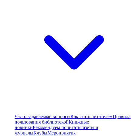
Часто задаваемые вопросы
Как стать читателем
Правила
пользования библиотекой
Книжные
новинки
Рекомендуем почитать
Газеты и
журналы
Клубы
Мероприятия