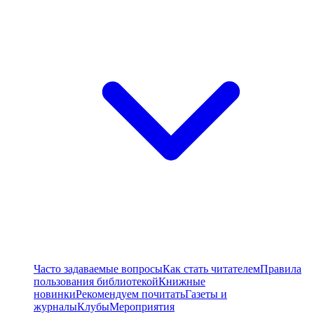
Часто задаваемые вопросы
Как стать читателем
Правила
пользования библиотекой
Книжные
новинки
Рекомендуем почитать
Газеты и
журналы
Клубы
Мероприятия