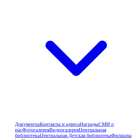
Документы
Контакты и адреса
Награды
СМИ о
нас
Фотогалерея
Видеогалерея
Центральная
библиотека
Центральная Детская библиотека
Филиалы