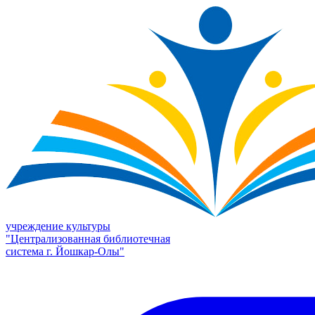
учреждение культуры
"Централизованная библиотечная
система г. Йошкар-Олы"