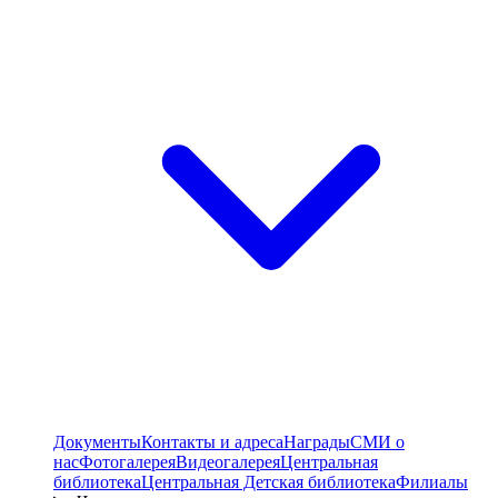
Документы
Контакты и адреса
Награды
СМИ о
нас
Фотогалерея
Видеогалерея
Центральная
библиотека
Центральная Детская библиотека
Филиалы