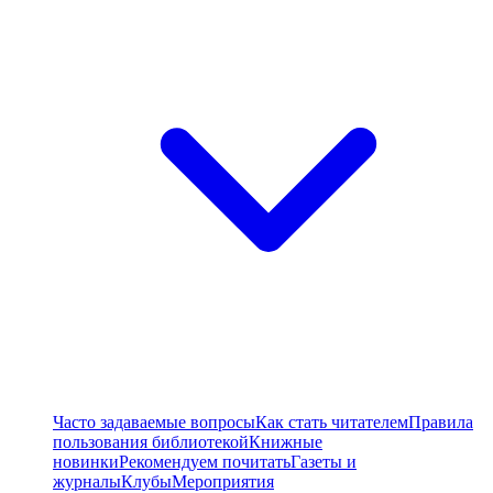
Часто задаваемые вопросы
Как стать читателем
Правила
пользования библиотекой
Книжные
новинки
Рекомендуем почитать
Газеты и
журналы
Клубы
Мероприятия