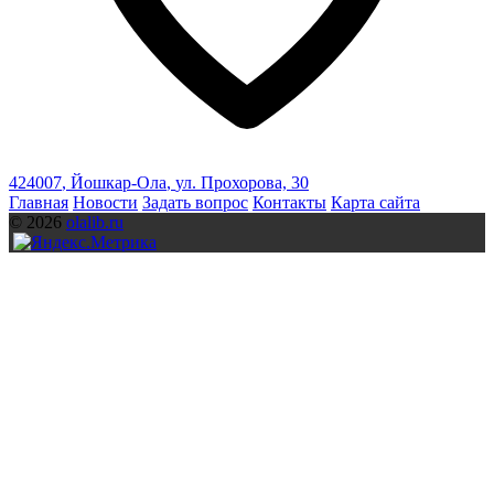
424007
,
Йошкар-Ола
,
ул. Прохорова, 30
Главная
Новости
Задать вопрос
Контакты
Карта сайта
© 2026
olalib.ru