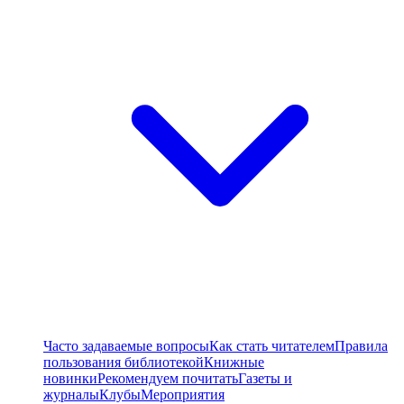
Часто задаваемые вопросы
Как стать читателем
Правила
пользования библиотекой
Книжные
новинки
Рекомендуем почитать
Газеты и
журналы
Клубы
Мероприятия