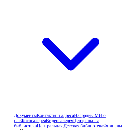
Документы
Контакты и адреса
Награды
СМИ о
нас
Фотогалерея
Видеогалерея
Центральная
библиотека
Центральная Детская библиотека
Филиалы