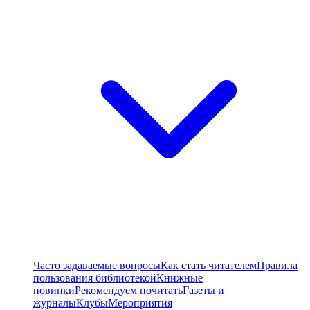
Часто задаваемые вопросы
Как стать читателем
Правила
пользования библиотекой
Книжные
новинки
Рекомендуем почитать
Газеты и
журналы
Клубы
Мероприятия