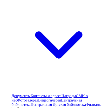
Документы
Контакты и адреса
Награды
СМИ о
нас
Фотогалерея
Видеогалерея
Центральная
библиотека
Центральная Детская библиотека
Филиалы