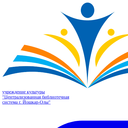
учреждение культуры
"Централизованная библиотечная
система г. Йошкар-Олы"