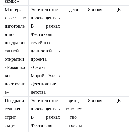
семье»
Мастер-
Эстетическое
дети
8 июля
ЦБ
класс по
просвещение /
изготовле
В рамках
нию
Фестиваля
поздравит
семейных
ельной
ценностей /
открытки
проекта
«Ромашко
«Семья
вое
Марий Эл» /
настроени
Десятилетие
е»
детства
Поздрави
Эстетическое
дети,
8 июля
ЦБ
тельная
просвещение /
юношес
стрит-
В рамках
тво,
акция
Фестиваля
взрослы