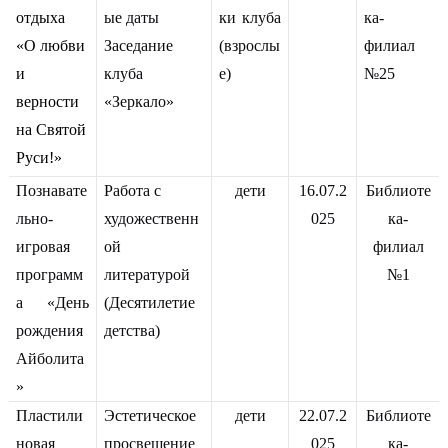
отдыха
ые даты
ки клуба
ка-
«О любви
Заседание
(взрослы
филиал
и
клуба
е)
№25
верности
«Зеркало»
на Святой
Руси!»
Познавате
Работа с
дети
16.07.2
Библиоте
льно-
художественн
025
ка-
игровая
ой
филиал
программ
литературой
№1
а «День
(Десятилетие
рождения
детства)
Айболита
»
Пластили
Эстетическое
дети
22.07.2
Библиоте
новая
просвещение
025
ка-