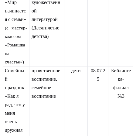
«Мир
художественн
начинаетс
ой
я с семьи»
литературой
(Десятилетие
(с мастер-
детства)
классом
«Ромашка
на
счастье»)
Семейны
нравственное
дети
08.07.2
Библиоте
й
воспитание,
5
ка-
праздник
семейное
филиал
«Как я
воспитание
№3
рад, что у
меня
очень
дружная