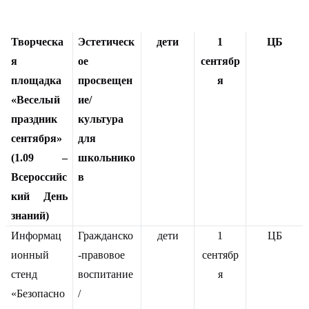
Творческа
Эстетическ
дети
1
ЦБ
я
ое
сентябр
площадка
просвещен
я
«Веселый
ие/
праздник
культура
сентября»
для
(1.09 –
школьнико
Всероссийс
в
кий День
знаний)
Информац
Гражданско
дети
1
ЦБ
ионный
-правовое
сентябр
стенд
воспитание
я
«Безопасно
/