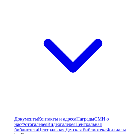
Документы
Контакты и адреса
Награды
СМИ о
нас
Фотогалерея
Видеогалерея
Центральная
библиотека
Центральная Детская библиотека
Филиалы