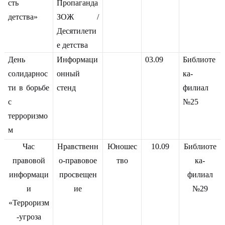
сть
Пропаганда
детства»
ЗОЖ /
Десятилети
е детства
День
Информаци
03.09
Библиоте
солидарнос
онный
ка-
ти в борьбе
стенд
филиал
с
№25
терроризмо
м
Час
Нравственн
Юношес
10.09
Библиоте
правовой
о-правовое
тво
ка-
информаци
просвещен
филиал
и
ие
№29
«Терроризм
-угроза