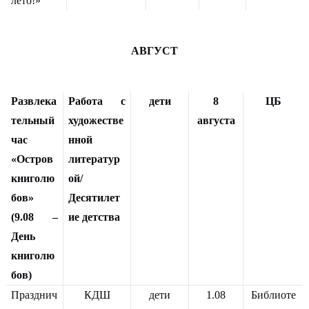
лето!»
АВГУСТ
Развлека
Работа с
дети
8
ЦБ
тельный
художестве
августа
час
нной
«Остров
литератур
книголю
ой/
бов»
Десятилет
(9.08 –
ие детства
День
книголю
бов)
Празднич
КДШ
дети
1.08
Библиоте