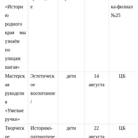
«Истори
е
ка-филиал
ю
№25
родного
края мы
узнаём
по
улицам
шагая»
Мастерск
Эстетическ
дети
14
ЦБ
ая
ое
августа
рукодели
воспитание
я
/
«Умелые
ручки»
Творческ
Историко-
дети
22
ЦБ
ое
патриотиче
августа