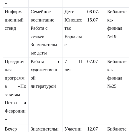
»
Информа
Семейное
Дети
08.07-
Библиоте
ционный
воспитание
Юношес
15.07
ка-
стенд
Работа с
тво
филиал
семьей
Взрослы
№19
Знаменательн
е
ые даты
Празднич
Работа с
7 – 11
07.07
Библиоте
ная
художественн
лет
ка-
программ
ой
филиал
а «По
литературой
№25
заветам
Петра и
Февронии
»
Вечер
Знаменательн
Участни
12.07
Библиоте