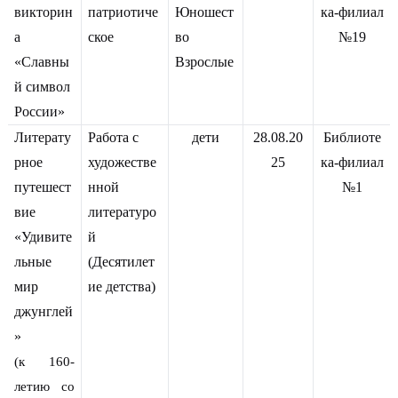
викторин
патриотиче
Юношест
ка-филиал
а
ское
во
№19
«Славны
Взрослые
й символ
России»
Литерату
Работа с
дети
28.08.20
Библиоте
рное
художестве
25
ка-филиал
путешест
нной
№1
вие
литературо
«Удивите
й
льные
(Десятилет
мир
ие детства)
джунглей
»
(к 160-
летию со