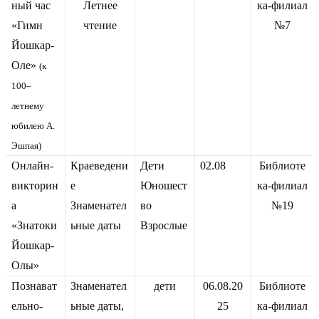
ный час
Летнее
ка-филиал
«Гимн
чтение
№7
Йошкар-
Оле»
(к
100–
летнему
юбилею А.
Эшпая)
Онлайн-
Краеведени
Дети
02.08
Библиоте
викторин
е
Юношест
ка-филиал
а
Знаменател
во
№19
«Знатоки
ьные даты
Взрослые
Йошкар-
Олы»
Познават
Знаменател
дети
06.08.20
Библиоте
ельно-
ьные даты,
25
ка-филиал