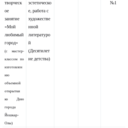
творческ
эстетическо
№1
ое
е, работа с
занятие
художестве
«Мой
нной
любимый
литературо
город»
й
(Десятилет
(с мастер-
ие детства)
классом по
изготовлен
ию
объемной
открытки
ко Дню
города
Йошкар-
Олы)