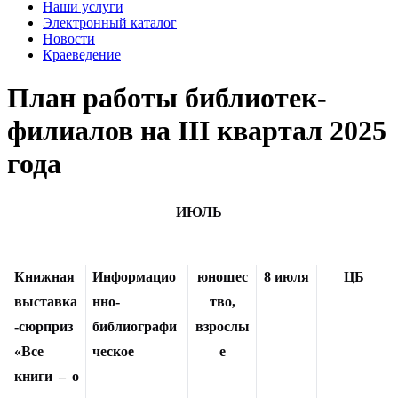
Наши услуги
Электронный каталог
Новости
Краеведение
План работы библиотек-
филиалов на III квартал 2025
года
ИЮЛЬ
Книжная
Информацио
юношес
8 июля
ЦБ
выставка
нно-
тво,
-сюрприз
библиографи
взрослы
«Все
ческое
е
книги – о