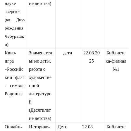
науке
ие детства)
зверек»
(ко Дню
рождения
Чебурашк
и)
Квиз-
Знаменател
дети
22.08.20
Библиоте
игра
ьные даты,
25
ка-филиал
«Российс
работа с
№1
кий флаг
художестве
- символ
нной
Родины»
литературо
й
(Десятилет
ие детства)
Онлайн-
Историко-
Дети
22.08
Библиоте