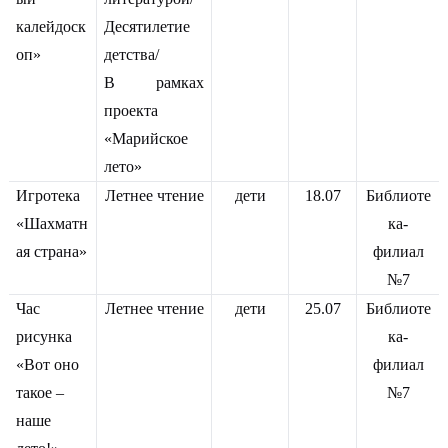
калейдоск
Десятилетие
оп»
детства/
В рамках
проекта
«Марийское
лето»
Игротека
Летнее чтение
дети
18.07
Библиоте
«Шахматн
ка-
ая страна»
филиал
№7
Час
Летнее чтение
дети
25.07
Библиоте
рисунка
ка-
«Вот оно
филиал
такое –
№7
наше