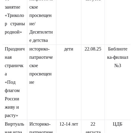
занятие
ское
«Триколо
просвещен
р страны
ие/
родной»
Десятилети
е детства
Празднич
историко-
дети
22.08.25
Библиоте
ная
патриотиче
ка-филиал
страничк
ское
№3
а
просвещен
«Под
ие
флагом
России
живу и
расту»
Виртуаль
Историко-
12-14 лет
22
ЦДБ
ная игра
патриотиче
августа