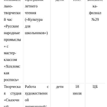
льно-
летнего
ка-
творчески
чтения
филиал
й час
(«Культура
№29
«Русские
для
народные
школьников»)
промыслы
» с
мастер-
классом
«Хохломс
кая
роспись»
Творческа
Работа с
дети
18
ЦБ
я студия
художественн
июля
«Сказочн
ой
ый
литературой/