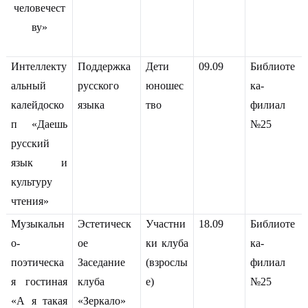
человечест
ву»
Интеллекту
Поддержка
Дети
09.09
Библиоте
альный
русского
юношес
ка-
калейдоско
языка
тво
филиал
п «Даешь
№25
русский
язык и
культуру
чтения»
Музыкальн
Эстетическ
Участни
18.09
Библиоте
о-
ое
ки клуба
ка-
поэтическа
Заседание
(взрослы
филиал
я гостиная
клуба
е)
№25
«А я такая
«Зеркало»