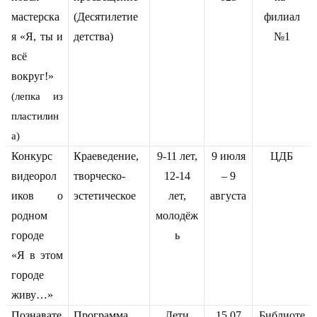
мастерска
(Десятилетие
филиал
я «Я, ты и
детства)
№1
всё
вокруг!»
(лепка из
пластилин
а)
Конкурс
Краеведение,
9-11 лет,
9 июля
ЦДБ
видеорол
творческо-
12-14
– 9
иков о
эстетическое
лет,
августа
родном
молодёж
городе
ь
«Я в этом
городе
живу…»
Познавате
Программа
Дети
15.07
Библиоте