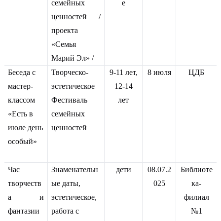
семейных
е
ценностей /
проекта
«Семья
Марий Эл» /
Беседа с
Творческо-
9-11 лет,
8 июля
ЦДБ
мастер-
эстетическое
12-14
классом
Фестиваль
лет
«Есть в
семейных
июле день
ценностей
особый»
Час
Знаменательн
дети
08.07.2
Библиоте
творчеств
ые даты,
025
ка-
а и
эстетическое,
филиал
фантазии
работа с
№1