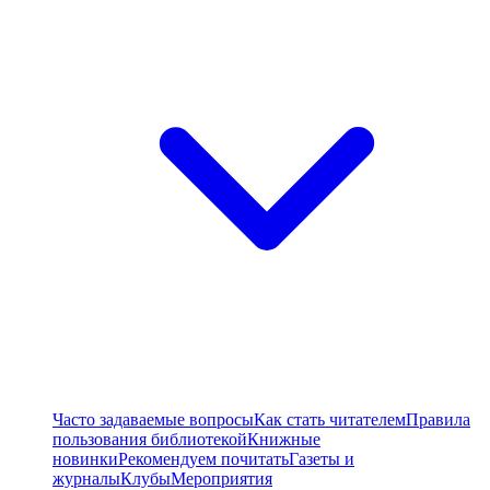
Часто задаваемые вопросы
Как стать читателем
Правила
пользования библиотекой
Книжные
новинки
Рекомендуем почитать
Газеты и
журналы
Клубы
Мероприятия