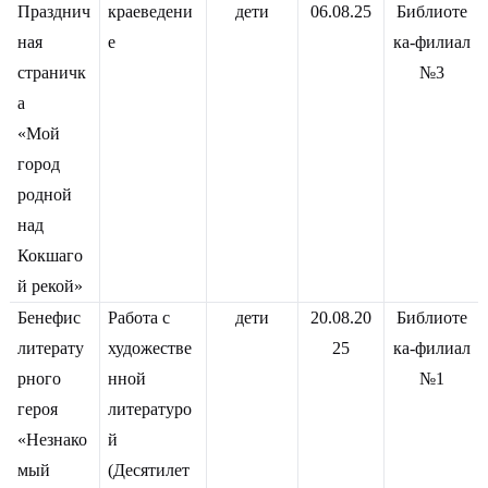
Празднич
краеведени
дети
06.08.25
Библиоте
ная
е
ка-филиал
страничк
№3
а
«Мой
город
родной
над
Кокшаго
й рекой»
Бенефис
Работа с
дети
20.08.20
Библиоте
литерату
художестве
25
ка-филиал
рного
нной
№1
героя
литературо
«Незнако
й
мый
(Десятилет