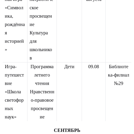
«Символ
ское
ика,
просвещен
рождённа
ие
я
Культура
историей
для
»
школьнико
в
Игра-
Программа
Дети
09.08
Библиоте
путешест
летнего
ка-филиал
вие
чтения
№29
«Школа
Нравственн
светофор
о-правовое
ных
просвещен
наук»
ие
СЕНТЯБРЬ