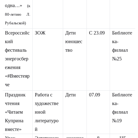
одна…»
(к
80-летию Л.
Рубальской)
Всероссийс
ЗОЖ
Дети
С 23.09
Библиоте
кий
юношес
ка-
фестиваль
тво
филиал
энергосбер
№25
ежения
«#Вместеяр
че
Праздник
Работа с
Дети
07.09
Библиоте
чтения
художестве
ка-
«Читаем
нной
филиал
Куприна
литературо
№19
вместе»
й