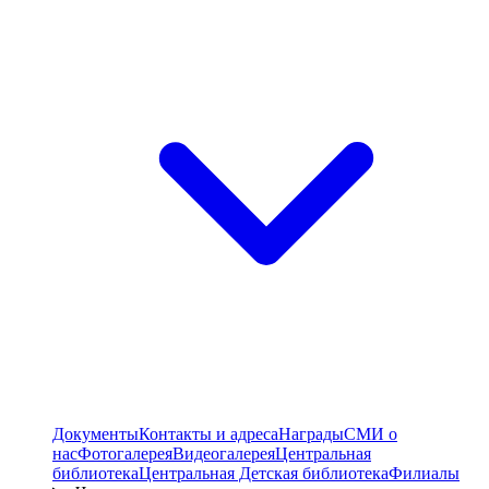
Документы
Контакты и адреса
Награды
СМИ о
нас
Фотогалерея
Видеогалерея
Центральная
библиотека
Центральная Детская библиотека
Филиалы