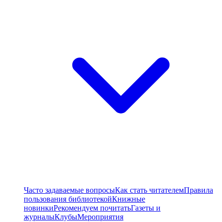
Часто задаваемые вопросы
Как стать читателем
Правила
пользования библиотекой
Книжные
новинки
Рекомендуем почитать
Газеты и
журналы
Клубы
Мероприятия