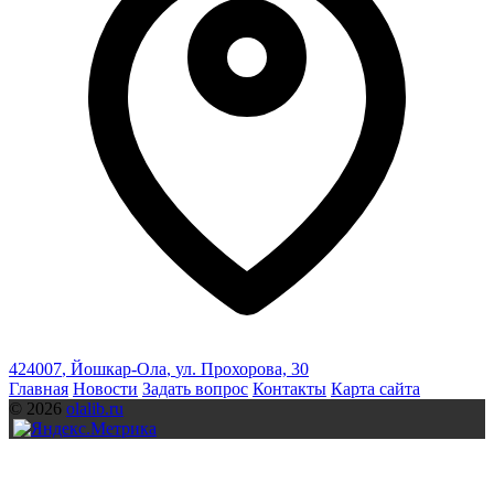
424007
,
Йошкар-Ола
,
ул. Прохорова, 30
Главная
Новости
Задать вопрос
Контакты
Карта сайта
© 2026
olalib.ru