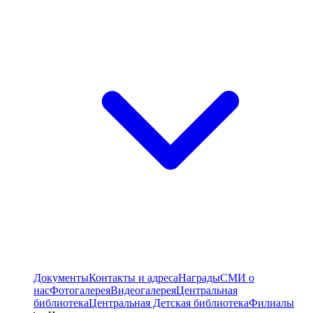
Документы
Контакты и адреса
Награды
СМИ о
нас
Фотогалерея
Видеогалерея
Центральная
библиотека
Центральная Детская библиотека
Филиалы