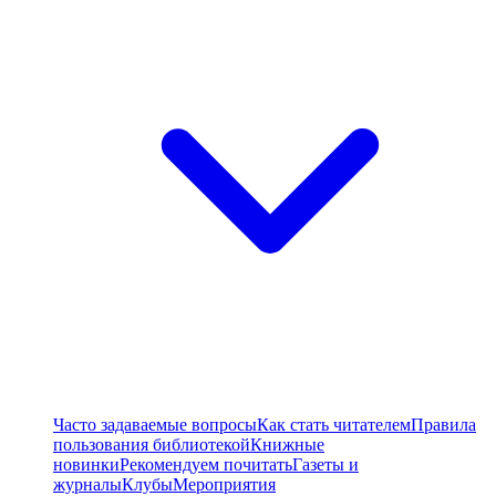
Часто задаваемые вопросы
Как стать читателем
Правила
пользования библиотекой
Книжные
новинки
Рекомендуем почитать
Газеты и
журналы
Клубы
Мероприятия