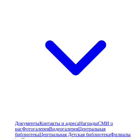
Документы
Контакты и адреса
Награды
СМИ о
нас
Фотогалерея
Видеогалерея
Центральная
библиотека
Центральная Детская библиотека
Филиалы