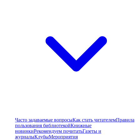
Часто задаваемые вопросы
Как стать читателем
Правила
пользования библиотекой
Книжные
новинки
Рекомендуем почитать
Газеты и
журналы
Клубы
Мероприятия