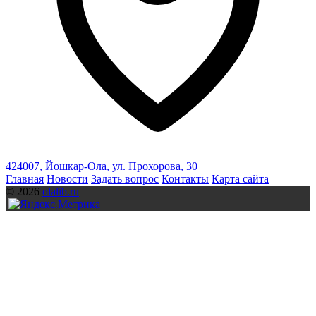
424007
,
Йошкар-Ола
,
ул. Прохорова, 30
Главная
Новости
Задать вопрос
Контакты
Карта сайта
© 2026
olalib.ru