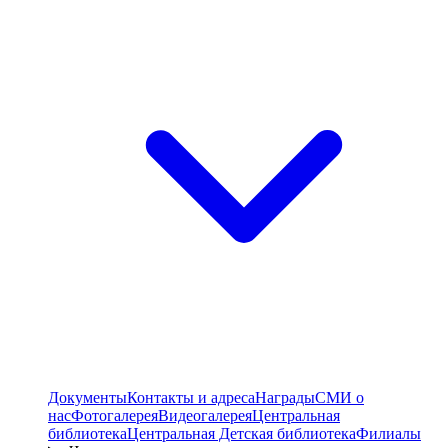
Документы
Контакты и адреса
Награды
СМИ о
нас
Фотогалерея
Видеогалерея
Центральная
библиотека
Центральная Детская библиотека
Филиалы