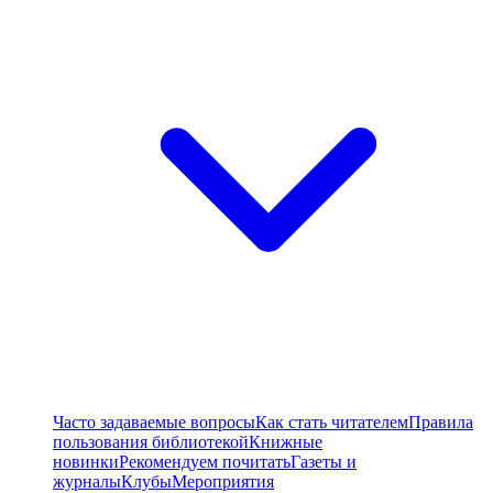
Часто задаваемые вопросы
Как стать читателем
Правила
пользования библиотекой
Книжные
новинки
Рекомендуем почитать
Газеты и
журналы
Клубы
Мероприятия