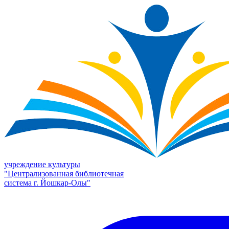
учреждение культуры
"Централизованная библиотечная
система г. Йошкар-Олы"