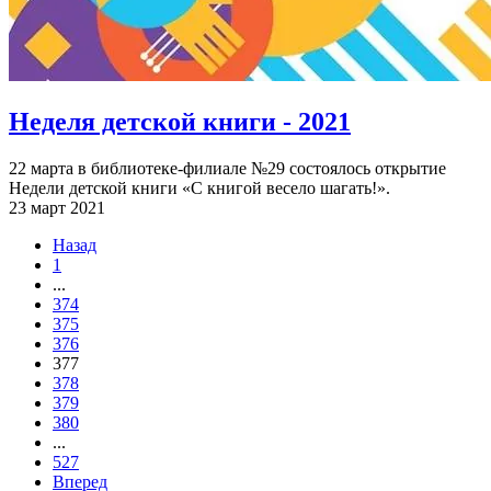
Неделя детской книги - 2021
22 марта в библиотеке-филиале №29 состоялось открытие
Недели детской книги «С книгой весело шагать!».
23 март 2021
Назад
1
...
374
375
376
377
378
379
380
...
527
Вперед