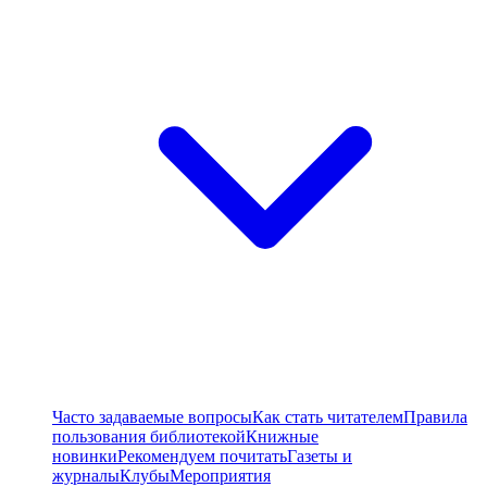
Часто задаваемые вопросы
Как стать читателем
Правила
пользования библиотекой
Книжные
новинки
Рекомендуем почитать
Газеты и
журналы
Клубы
Мероприятия