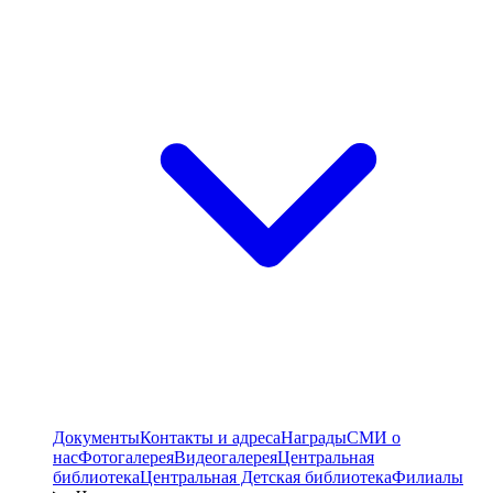
Документы
Контакты и адреса
Награды
СМИ о
нас
Фотогалерея
Видеогалерея
Центральная
библиотека
Центральная Детская библиотека
Филиалы