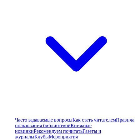
Часто задаваемые вопросы
Как стать читателем
Правила
пользования библиотекой
Книжные
новинки
Рекомендуем почитать
Газеты и
журналы
Клубы
Мероприятия