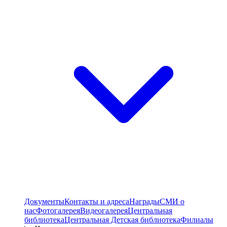
Документы
Контакты и адреса
Награды
СМИ о
нас
Фотогалерея
Видеогалерея
Центральная
библиотека
Центральная Детская библиотека
Филиалы