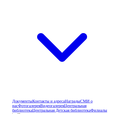
Документы
Контакты и адреса
Награды
СМИ о
нас
Фотогалерея
Видеогалерея
Центральная
библиотека
Центральная Детская библиотека
Филиалы