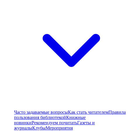
Часто задаваемые вопросы
Как стать читателем
Правила
пользования библиотекой
Книжные
новинки
Рекомендуем почитать
Газеты и
журналы
Клубы
Мероприятия