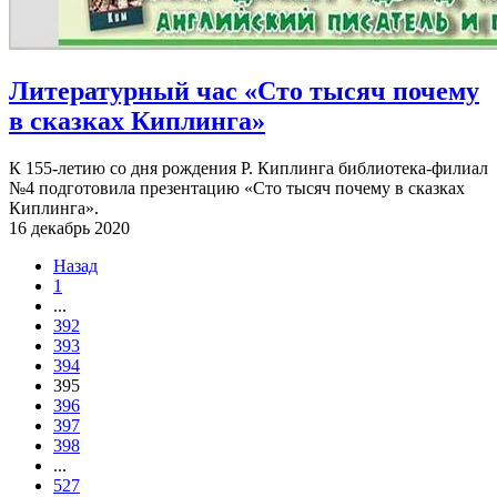
Литературный час «Сто тысяч почему
в сказках Киплинга»
К 155-летию со дня рождения Р. Киплинга библиотека-филиал
№4 подготовила презентацию «Сто тысяч почему в сказках
Киплинга».
16 декабрь 2020
Назад
1
...
392
393
394
395
396
397
398
...
527