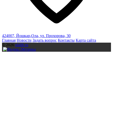
424007
,
Йошкар-Ола
,
ул. Прохорова, 30
Главная
Новости
Задать вопрос
Контакты
Карта сайта
© 2026
olalib.ru