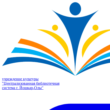
учреждение культуры
"Централизованная библиотечная
система г. Йошкар-Олы"